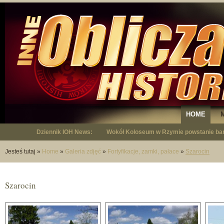
HOME
Dziennik IOH News:
"Niepodległy - opowieść o Januszu Krup
Jesteś tutaj
»
Home
»
Galeria zdjęć
»
Fortyfikacje, zamki, pałace
»
Szarocin
Szarocin