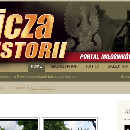
HOME
MAGAZYN IOH
IOH TV
SKLEP IOH
egły - opowieść o Januszu Krupskim"
Społ
cje, zamki, pałace
»
Szalejów Dolny
Ak