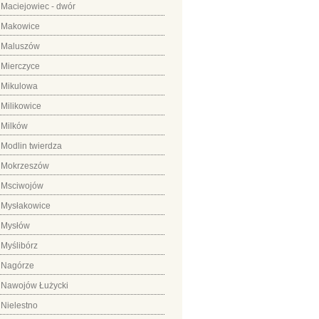
Maciejowiec - dwór
Makowice
Maluszów
Mierczyce
Mikulowa
Milikowice
Milków
Modlin twierdza
Mokrzeszów
Msciwojów
Mysłakowice
Mysłów
Myślibórz
Nagórze
Nawojów Łużycki
Nielestno