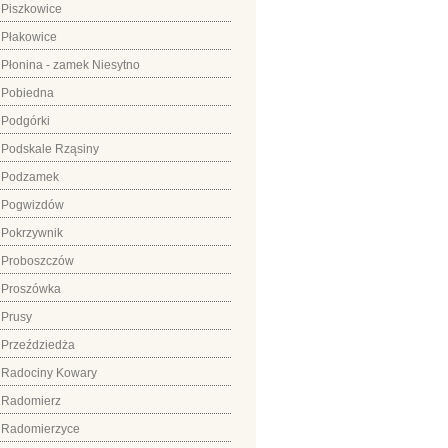
Piszkowice
Płakowice
Płonina - zamek Niesytno
Pobiedna
Podgórki
Podskale Rząsiny
Podzamek
Pogwizdów
Pokrzywnik
Proboszczów
Proszówka
Prusy
Przeździedża
Radociny Kowary
Radomierz
Radomierzyce