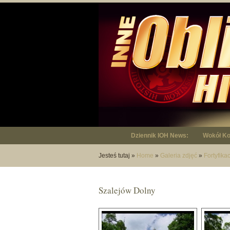
Dziennik IOH News:
"Niepodl
Jesteś tutaj
»
Home
»
Galeria zdjęć
»
Fortyfika
Szalejów Dolny