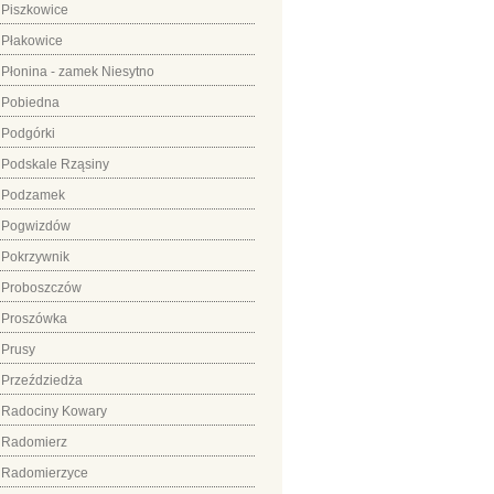
Piszkowice
Płakowice
Płonina - zamek Niesytno
Pobiedna
Podgórki
Podskale Rząsiny
Podzamek
Pogwizdów
Pokrzywnik
Proboszczów
Proszówka
Prusy
Przeździedża
Radociny Kowary
Radomierz
Radomierzyce