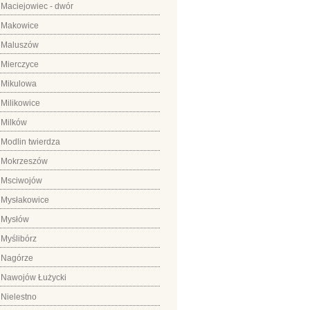
Maciejowiec - dwór
Makowice
Maluszów
Mierczyce
Mikulowa
Milikowice
Milków
Modlin twierdza
Mokrzeszów
Msciwojów
Mysłakowice
Mysłów
Myślibórz
Nagórze
Nawojów Łużycki
Nielestno