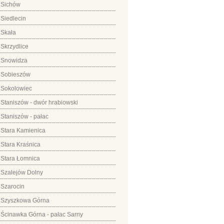
Sichów
Siedlecin
Skała
Skrzydlice
Snowidza
Sobieszów
Sokolowiec
Staniszów - dwór hrabiowski
Staniszów - pałac
Stara Kamienica
Stara Kraśnica
Stara Łomnica
Szalejów Dolny
Szarocin
Szyszkowa Górna
Ścinawka Górna - pałac Sarny