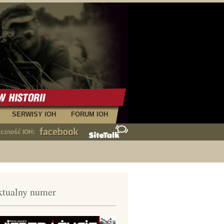
SERWISY IOH
FORUM IOH
eczność IOH:
tualny numer