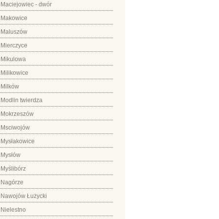
Maciejowiec - dwór
Makowice
Maluszów
Mierczyce
Mikulowa
Milikowice
Milków
Modlin twierdza
Mokrzeszów
Msciwojów
Mysłakowice
Mysłów
Myślibórz
Nagórze
Nawojów Łużycki
Nielestno