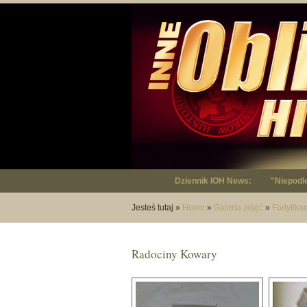
Dziennik IOH News:
"Niepodl
Jesteś tutaj
»
Home
»
Galeria zdjęć
»
Fortyfika
Radociny Kowary