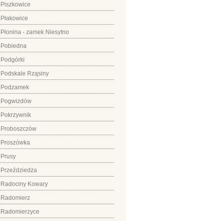
Piszkowice
Płakowice
Płonina - zamek Niesytno
Pobiedna
Podgórki
Podskale Rząsiny
Podzamek
Pogwizdów
Pokrzywnik
Proboszczów
Proszówka
Prusy
Przeździedża
Radociny Kowary
Radomierz
Radomierzyce