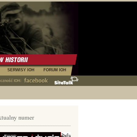
SERWISY IOH
FORUM IOH
eczność IOH:
tualny numer