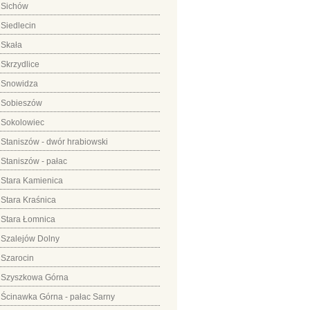
Sichów
Siedlecin
Skała
Skrzydlice
Snowidza
Sobieszów
Sokolowiec
Staniszów - dwór hrabiowski
Staniszów - pałac
Stara Kamienica
Stara Kraśnica
Stara Łomnica
Szalejów Dolny
Szarocin
Szyszkowa Górna
Ścinawka Górna - pałac Sarny