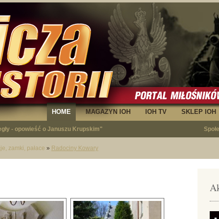
HOME
MAGAZYN IOH
IOH TV
SKLEP IOH
egły - opowieść o Januszu Krupskim"
Społ
cje, zamki, pałace
»
Radociny Kowary
Ak