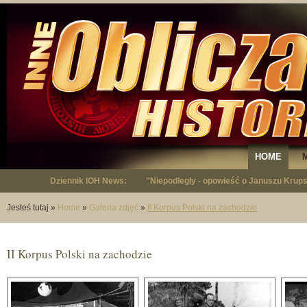
HOME
Dziennik IOH News:
Grupa ds. Trudnych chce pełnego wyjaśn
Jesteś tutaj
»
Home
»
Galeria zdjęć
»
II Korpus Polski na zachodzie
II Korpus Polski na zachodzie