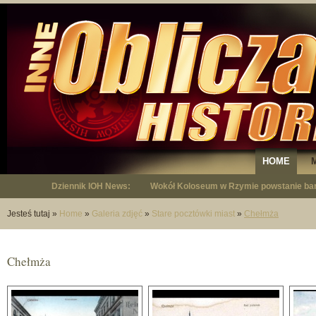
HOME
Dziennik IOH News:
Wokół Koloseum w Rzymie powstanie bar
Jesteś tutaj
»
Home
»
Galeria zdjęć
»
Stare pocztówki miast
»
Chełmża
Chełmża