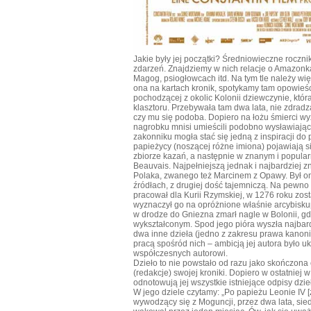
Jakie były jej początki? Średniowieczne roczni
zdarzeń. Znajdziemy w nich relacje o Amazonka
Magog, psiogłowcach itd. Na tym tle należy wię
ona na kartach kronik, spotykamy tam opowieści
pochodzącej z okolic Kolonii dziewczynie, któr
klasztoru. Przebywała tam dwa lata, nie zdradz
czy mu się podoba. Dopiero na łożu śmierci wyz
nagrobku mnisi umieścili podobno wysławiający 
zakonniku mogła stać się jedną z inspiracji d
papieżycy (noszącej różne imiona) pojawiają 
zbiorze kazań, a następnie w znanym i popula
Beauvais. Najpełniejszą jednak i najbardziej z
Polaka, zwanego też Marcinem z Opawy. Był on
źródłach, z drugiej dość tajemniczą. Na pew
pracował dla Kurii Rzymskiej, w 1276 roku zos
wyznaczył go na opróżnione właśnie arcybiskup
w drodze do Gniezna zmarł nagle w Bolonii, gd
wykształconym. Spod jego pióra wyszła najbard
dwa inne dzieła (jedno z zakresu prawa kanonic
pracą spośród nich – ambicją jej autora było u
współczesnych autorowi.
Dzieło to nie powstało od razu jako skończona 
(redakcje) swojej kroniki. Dopiero w ostatniej 
odnotowują jej wszystkie istniejące odpisy dzi
W jego dziele czytamy: „Po papieżu Leonie IV [z
wywodzący się z Moguncji, przez dwa lata, sied