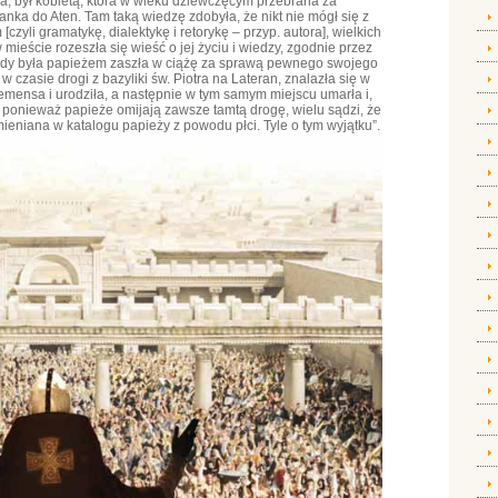
a, był kobietą, która w wieku dziewczęcym przebrana za
nka do Aten. Tam taką wiedzę zdobyła, że nikt nie mógł się z
czyli gramatykę, dialektykę i retorykę – przyp. autora], wielkich
mieście rozeszła się wieść o jej życiu i wiedzy, zgodnie przez
 gdy była papieżem zaszła w ciążę za sprawą pewnego swojego
 czasie drogi z bazyliki św. Piotra na Lateran, znalazła się w
mensa i urodziła, a następnie w tym samym miejscu umarła i,
 ponieważ papieże omijają zawsze tamtą drogę, wielu sądzi, że
ymieniana w katalogu papieży z powodu płci. Tyle o tym wyjątku”.