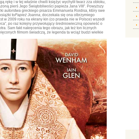
ą rękę i w tej właśnie chwili księżyc wychylił twarz zza obłoku,
ażoną pierś Jego Świątobliwości papieża Jana VIII”. Powyższy
żki autorstwa greckiego pisarza Emmanuela Roidisa, który swe
książki to
Papież Joanna
, doczekała się ona olbrzymiego
st w 2009 roku na ekrany kin (co prawda nie w Polsce) wszedł
życa”, po raz kolejny przywołujący średniowieczną opowieść o
otra. Sam fakt nakręcenia tego obrazu, jak też ton licznych
ęconych filmom świadczą, że legenda ta wciąż budzi wielkie