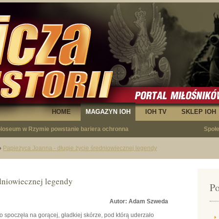
HOME
MAGAZYN IOH
IOH TV
SKLEP IOH
egły - opowieść o Januszu Krupskim"
Społ
»
Papieżyca Joanna - długie życie średniowiecznej legendy
edniowiecznej legendy
Po
Autor: Adam Szweda
ego spoczęła na gorącej, gładkiej skórze, pod którą uderzało