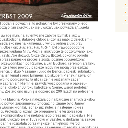
 podanie poważnie, to jednak nie był przekonany o jego
czą o tym zwroty: „jak się uważa”, „jak powiadają”, „wielu
 uwagę m.in. na autentyczne zabytki rzymskie, już w
uszkodzoną statuetkę chłopca (czy też matki z dzieckiem) i
edaleko niej na kamieniu, u wylotu jednej z ulic przy
. Głosił on: „
Par. Pat. Pat. P.P.P.
” i był prawdopodobnie
ez kapłana Mitry. Później inskrypcję tę odczytywano jako:
”, czyli: „Nie dozwól, Ojcze Ojców [Boże], dokonać porodu
 przez papieskie procesje został później potwierdzony.
przewodnikach po Rzymie, a Jan Buchard, ceremoniarz kilku
da, że z tego powodu papieże nigdy nie mogą przejeżdżać
rencji, biskup Massano i Jugo de Bencii, papieski subdiakon,
 na ten temat z jego Eminencją biskupem Pienzy, nazwał on
 wolno podróżować tą ulicą i że nie jest znany żaden
go zabraniał”. Niemniej prawdziwość podania o papieżu-
zonej około 1400 roku katedrze w Sienie, wśród podobizn
nny. Zostało ono usunięte dopiero po 200 latach na polecenie
kronika Marcina Polaka należała do najbardziej znanych tekstów
ało powoli zapomnieniu (chociaż np. znane było Janowi
 własnej kroniki), jednak już stulecie następne i okres
ci. Protestanci uznali, że propagowanie tej gorszącej
skompromitowanie nielubianego przez nich papiestwa. Nie
niki ukazało się w 1559 roku w Bazylei, w drukarni należącej
 Joannie rozpalała coraz większe namiętności wśród
ionych już dzisiaj rękopisów, zawierającym redakcję kroniki bez