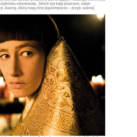
ytelnika odnotowała: „Mnich był tutaj pisarzem, zataił
ę Joannę, którą mają inne [egzemplarze – przyp. autora]