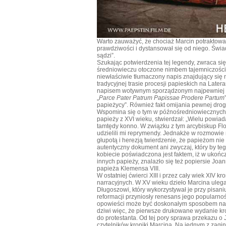
Warto zauważyć, że chociaż Marcin potraktował
prawdziwości i dystansował się od niego. Świad
sądzi”.
Szukając potwierdzenia tej legendy, zwraca się
średniowieczu otoczone nimbem tajemniczości: 
niewłaściwie tłumaczony napis znajdujący się ni
tradycyjnej trasie procesji papieskich na Lateran
napisem wotywnym sporządzonym najpewniej prz
„
Parce Pater Patrum Papissae Prodere Partum
papieżycy”. Również fakt omijania pewnej drogi
Wspomina się o tym w późnośredniowiecznych 
papieży z XVI wieku, stwierdzał: „Wielu powia
tamtędy konno. W związku z tym arcybiskup Flo
udzielili mi reprymendy. Jednakże w rozmowie
głupotą i herezją twierdzenie, że papieżom nie
autentyczny dokument ani zwyczaj, który by te
kobiecie poświadczona jest faktem, iż w ukońc
innych papieży, znalazło się też popiersie Joa
papieża Klemensa VIII.
W ostatniej ćwierci XIII i przez cały wiek XIV 
narracyjnych. W XV wieku dzieło Marcina uleg
Długoszowi, który wykorzystywał je przy pisaniu
reformacji przyniosły renesans jego popularnoś
opowieści może być doskonałym sposobem na 
dziwi więc, że pierwsze drukowane wydanie kro
do protestanta. Od tej pory sprawa przekazu o
czytelników kroniki Marcina. Na jednym z zagin