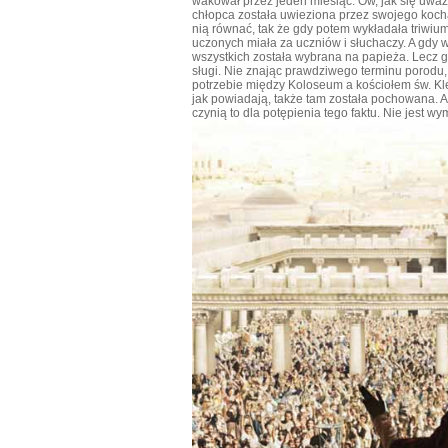
wakował przez jeden miesiąc. Ów, jak się uważ
chłopca została uwieziona przez swojego kocha
nią równać, tak że gdy potem wykładała triwium [
uczonych miała za uczniów i słuchaczy. A gdy w 
wszystkich została wybrana na papieża. Lecz
sługi. Nie znając prawdziwego terminu porodu, w
potrzebie między Koloseum a kościołem św. Kle
jak powiadają, także tam została pochowana. A
czynią to dla potępienia tego faktu. Nie jest w