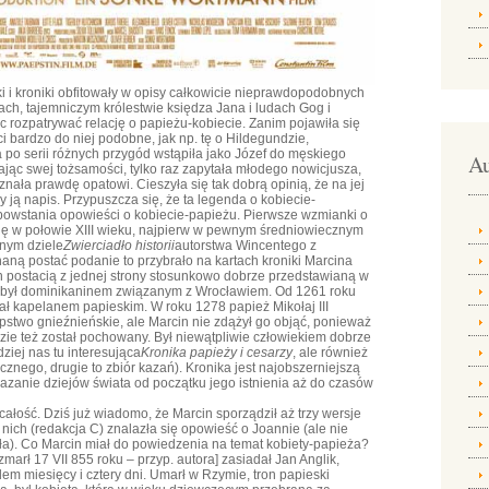
ki i kroniki obfitowały w opisy całkowicie nieprawdopodobnych
ch, tajemniczym królestwie księdza Jana i ludach Gog i
c rozpatrywać relację o papieżu-kobiecie. Zanim pojawiła się
 bardzo do niej podobne, jak np. tę o Hildegundzie,
a po serii różnych przygód wstąpiła jako Józef do męskiego
Au
ając swej tożsamości, tylko raz zapytała młodego nowicjusza,
nała prawdę opatowi. Cieszyła się tak dobrą opinią, że na jej
ją napis. Przypuszcza się, że ta legenda o kobiecie-
o powstania opowieści o kobiecie-papieżu. Pierwsze wzmianki o
się w połowie XIII wieku, najpierw w pewnym średniowiecznym
rnym dziele
Zwierciadło historii
autorstwa Wincentego z
naną postać podanie to przybrało na kartach kroniki Marcina
 postacią z jednej strony stosunkowo dobrze przedstawianą w
no był dominikaninem związanym z Wrocławiem. Od 1261 roku
tał kapelanem papieskim. W roku 1278 papież Mikołaj III
stwo gnieźnieńskie, ale Marcin nie zdążył go objąć, ponieważ
zie też został pochowany. Był niewątpliwie człowiekiem dobrze
ziej nas tu interesująca
Kronika papieży i cesarzy
, ale również
znego, drugie to zbiór kazań). Kronika jest najobszerniejszą
kazanie dziejów świata od początku jego istnienia aż do czasów
całość. Dziś już wiadomo, że Marcin sporządził aż trzy wersje
w nich (redakcja C) znalazła się opowieść o Joannie (ale nie
eła). Co Marcin miał do powiedzenia na temat kobiety-papieża?
marł 17 VII 855 roku – przyp. autora] zasiadał Jan Anglik,
em miesięcy i cztery dni. Umarł w Rzymie, tron papieski