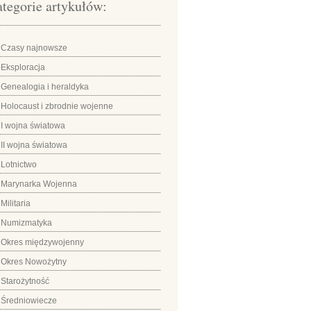
tegorie artykułów:
Czasy najnowsze
Eksploracja
Genealogia i heraldyka
Holocaust i zbrodnie wojenne
I wojna światowa
II wojna światowa
Lotnictwo
Marynarka Wojenna
Militaria
Numizmatyka
Okres międzywojenny
Okres Nowożytny
Starożytność
Średniowiecze