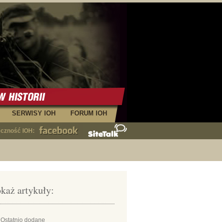
SERWISY IOH
FORUM IOH
eczność IOH:
każ artykuły:
Ostatnio dodane