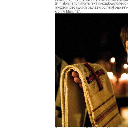
tej historii, anonimowa ręka niezadowolonego cz
nikczemność swoich papieży, pominął papieżyc
kroniki Marcina”.