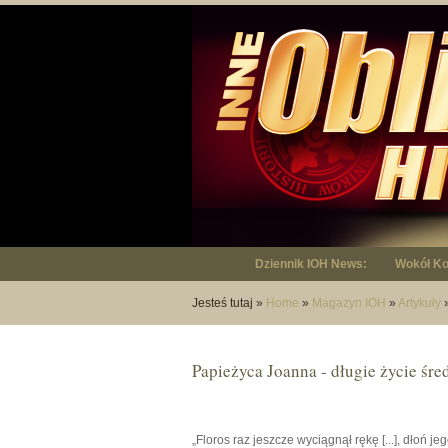
Dziennik IOH News:
"Niepodl
Jesteś tutaj
»
Home
»
Magazyn IOH
»
Artykuły
Papieżyca Joanna - długie życie śr
„Floros raz jeszcze wyciągnął rękę [...], dłoń j