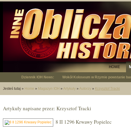
HOME
Dziennik IOH News:
Wokół Koloseum w Rzymie powstanie bar
Jesteś tutaj
»
Home
»
Magazyn IOH
»
Artykuły
»
Autorzy
»
Krzysztof Tracki
Artykuły napisane przez: Krzysztof Tracki
8 II 1296 Krwawy Popielec