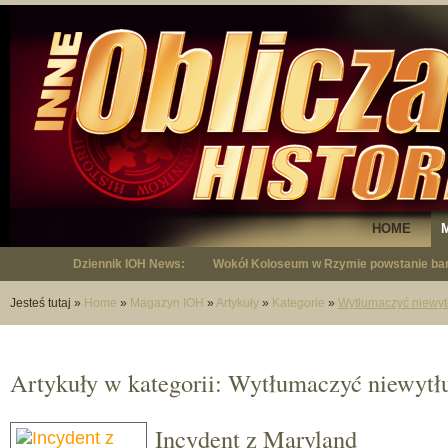
HOME
Dziennik IOH News:
Wokół Koloseum w Rzymie powstanie bar
Jesteś tutaj
»
Home
»
Magazyn IOH
»
Artykuły
»
Kategorie
»
Wytłumaczyć niewy
Artykuły w kategorii: Wytłumaczyć niewyt
Incydent z Maryland