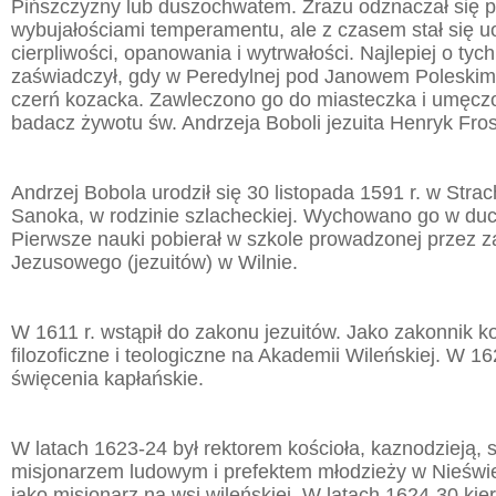
Pińszczyzny lub duszochwatem. Zrazu odznaczał się
wybujałościami temperamentu, ale z czasem stał się 
cierpliwości, opanowania i wytrwałości. Najlepiej o tyc
zaświadczył, gdy w Peredylnej pod Janowem Poleskim
czerń kozacka. Zawleczono go do miasteczka i umęczon
badacz żywotu św. Andrzeja Boboli jezuita Henryk Fros
Andrzej Bobola urodził się 30 listopada 1591 r. w Strac
Sanoka, w rodzinie szlacheckiej. Wychowano go w duc
Pierwsze nauki pobierał w szkole prowadzonej przez 
Jezusowego (jezuitów) w Wilnie.
W 1611 r. wstąpił do zakonu jezuitów. Jako zakonnik k
filozoficzne i teologiczne na Akademii Wileńskiej. W 16
święcenia kapłańskie.
W latach 1623-24 był rektorem kościoła, kaznodzieją, 
misjonarzem ludowym i prefektem młodzieży w Nieświe
jako misjonarz na wsi wileńskiej. W latach 1624-30 kie