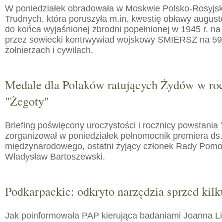
W poniedziałek obradowała w Moskwie Polsko-Rosyjs
Trudnych, która poruszyła m.in. kwestię obławy augusto
do końca wyjaśnionej zbrodni popełnionej w 1945 r. na
przez sowiecki kontrwywiad wojskowy SMIERSZ na 59
żołnierzach i cywilach.
Medale dla Polaków ratujących Żydów w roc
"Żegoty"
Briefing poświęcony uroczystości i rocznicy powstania 
zorganizował w poniedziałek pełnomocnik premiera ds.
międzynarodowego, ostatni żyjący członek Rady Pom
Władysław Bartoszewski.
Podkarpackie: odkryto narzędzia sprzed kilku
Jak poinformowała PAP kierująca badaniami Joanna 