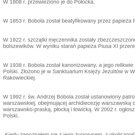
W 1808 r. przewieziono je do Połocka.
W 1853 r. Bobola został beatyfikowany przez papieża P
W 1922 r. szczątki męczennika zostały zbezczeszczon
bolszewików. W wyniku starań papieża Piusa XI przen
W 1938 r. Bobola został kanonizowany, a jego relikwie
Polski. Złożono je w Sanktuarium Księży Jezuitów w W
Rakowieckiej.
W 1992 r. św. Andrzej Bobola został ustanowiony patr
warszawskiej, obejmującej archidiecezję warszawską o
warszawsko-praską, płocką i łowicką. W 2002 r. ogło
Polski.
„Kiedy zapoznałem się z jego życiorysem, z okolicznoś