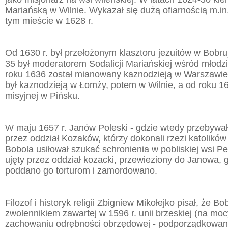
Mariańską w Wilnie. Wykazał się dużą ofiarnością m.i
tym mieście w 1628 r.
Od 1630 r. był przełożonym klasztoru jezuitów w Bobru
35 był moderatorem Sodalicji Mariańskiej wśród młodz
roku 1636 został mianowany kaznodzieją w Warszawie
był kaznodzieją w Łomży, potem w Wilnie, a od roku 16
misyjnej w Pińsku.
W maju 1657 r. Janów Poleski - gdzie wtedy przebywał
przez oddział Kozaków, którzy dokonali rzezi katolików
Bobola usiłował szukać schronienia w pobliskiej wsi Per
ujęty przez oddział kozacki, przewieziony do Janowa, g
poddano go torturom i zamordowano.
Filozof i historyk religii Zbigniew Mikołejko pisał, że Bo
zwolennikiem zawartej w 1596 r. unii brzeskiej (na mocy
zachowaniu odrębności obrzędowej - podporządkowan