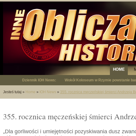
HOME
Dziennik IOH News:
Wokół Koloseum w Rzymie powstanie bar
"Niepodległy - opowieść o Januszu Krup
Jesteś tutaj
»
Home
»
IOH News
»
355. rocznica męczeńskiej śmierci Andrzeja B
355. rocznica męczeńskiej śmierci Andrz
„Dla gorliwości i umiejętności pozyskiwania dusz zwano