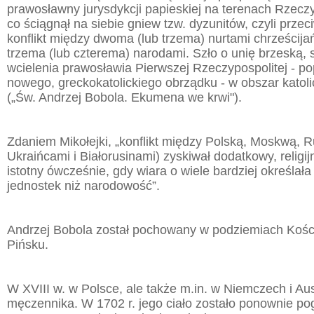
prawosławny jurysdykcji papieskiej na terenach Rzeczy
co ściągnął na siebie gniew tzw. dyzunitów, czyli przec
konflikt między dwoma (lub trzema) nurtami chrześcij
trzema (lub czterema) narodami. Szło o unię brzeską,
wcielenia prawosławia Pierwszej Rzeczypospolitej - p
nowego, greckokatolickiego obrządku - w obszar katol
(„Św. Andrzej Bobola. Ekumena we krwi").
Zdaniem Mikołejki, „konflikt między Polską, Moskwą, R
Ukraińcami i Białorusinami) zyskiwał dodatkowy, religij
istotny ówcześnie, gdy wiara o wiele bardziej określał
jednostek niż narodowość”.
Andrzej Bobola został pochowany w podziemiach Kośc
Pińsku.
W XVIII w. w Polsce, ale także m.in. w Niemczech i Austr
męczennika. W 1702 r. jego ciało zostało ponownie p