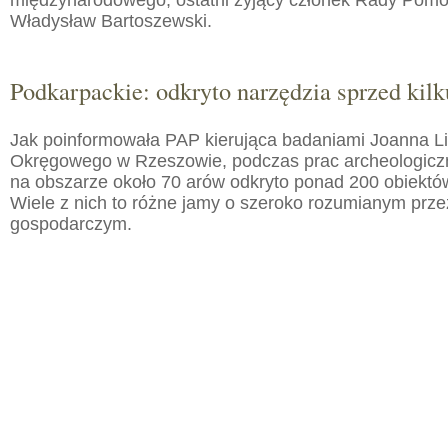
międzynarodowego, ostatni żyjący członek Rady Pom
Władysław Bartoszewski.
Podkarpackie: odkryto narzędzia sprzed kilku
Jak poinformowała PAP kierująca badaniami Joanna 
Okręgowego w Rzeszowie, podczas prac archeologic
na obszarze około 70 arów odkryto ponad 200 obiektó
Wiele z nich to różne jamy o szeroko rozumianym prz
gospodarczym.