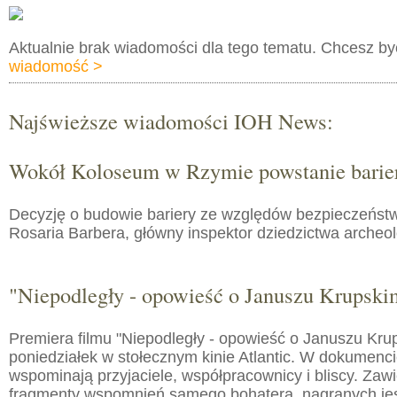
Aktualnie brak wiadomości dla tego tematu. Chcesz b
wiadomość >
Najświeższe wiadomości IOH News:
Wokół Koloseum w Rzymie powstanie barie
Decyzję o budowie bariery ze względów bezpieczeństw
Rosaria Barbera, główny inspektor dziedzictwa arche
"Niepodległy - opowieść o Januszu Krupski
Premiera filmu "Niepodległy - opowieść o Januszu Kru
poniedziałek w stołecznym kinie Atlantic. W dokumenc
wspominają przyjaciele, współpracownicy i bliscy. Zaw
fragmenty wspomnień samego bohatera, nagranych jes