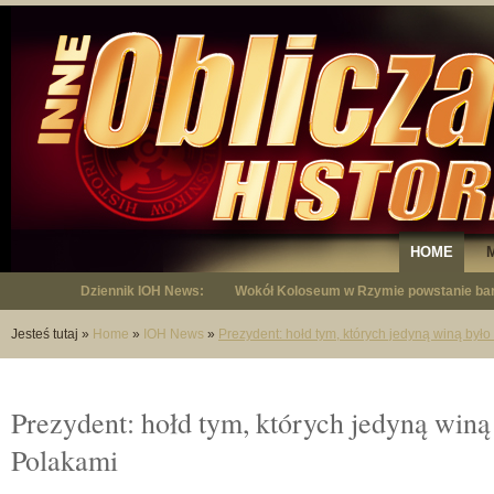
HOME
Dziennik IOH News:
Wokół Koloseum w Rzymie powstanie bar
"Niepodległy - opowieść o Januszu Krup
Jesteś tutaj
»
Home
»
IOH News
»
Prezydent: hołd tym, których jedyną winą było 
Prezydent: hołd tym, których jedyną winą b
Polakami