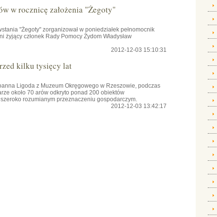
ów w rocznicę założenia "Żegoty"
owstania "Żegoty" zorganizował w poniedziałek pełnomocnik
tni żyjący członek Rady Pomocy Żydom Władysław
2012-12-03 15:10:31
zed kilku tysięcy lat
 Joanna Ligoda z Muzeum Okręgowego w Rzeszowie, podczas
rze około 70 arów odkryto ponad 200 obiektów
 o szeroko rozumianym przeznaczeniu gospodarczym.
2012-12-03 13:42:17