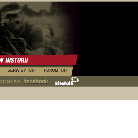
SERWISY IOH
FORUM IOH
eczność IOH: