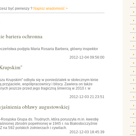
hcesz być pierwszy ?
Napisz wiadomość >
:
e bariera ochronna
czeństwa podjęła Maria Rosaria Barbera, główny inspektor
2012-12-04 09:56:00
 Krupskim"
szu Krupskim" odbyła się w poniedziałek w stołecznym kinie
przyjaciele, współpracownicy i bliscy. Zawiera on także
ch jeszcze przed jego tragiczną śmiercią w 2010 r. w
2012-12-03 21:23:51
yjaśnienia obławy augustowskiej
osyjska Grupa ds. Trudnych, która poruszyła m.in. kwestię
aśnionej zbrodni popełnionej w 1945 r. na Białostocczyźnie
na 592 polskich żołnierzach i cywilach.
2012-12-03 18:45:39