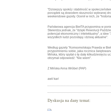
"Dzisiejszy spokój i stabilność w społeczeństw
porządek są dowodem słuszności wybranej dro
weekendowe gazety. Ocenił w nich, że "histori
Państwowa agencja BiełTA przypomina w ponie
Stwierdza jednak, że "dzięki Rewolucji Paździ
potencjał ekonomiczny i intelektualny", a idee
wszystkich ludzi pozostają i dzisiaj aktualne".
Według gazety "Komsomolskaja Prawda w Biełoru
przypomnieniu sobie, jaka rocznica świętowana 
Mińska, który spytał o tę datę kilkudziesięciu
otrzymał odpowiedź: "Nie wiem".
Z Mińska Anna Wróbel (PAP)
awl/ kar/
Dyskusja na dany temat: