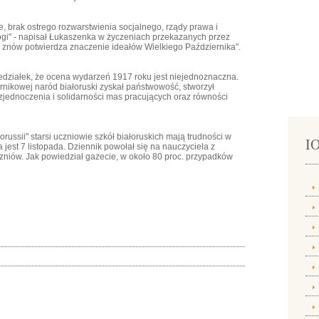
ie, brak ostrego rozwarstwienia socjalnego, rządy prawa i
gi" - napisał Łukaszenka w życzeniach przekazanych przez
a znów potwierdza znaczenie ideałów Wielkiego Października".
działek, że ocena wydarzeń 1917 roku jest niejednoznaczna.
ernikowej naród białoruski zyskał państwowość, stworzył
 "zjednoczenia i solidarności mas pracujących oraz równości
ssii" starsi uczniowie szkół białoruskich mają trudności w
IO
jest 7 listopada. Dziennik powołał się na nauczyciela z
 uczniów. Jak powiedział gazecie, w około 80 proc. przypadków