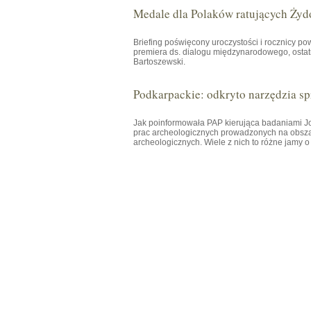
Medale dla Polaków ratujących Żyd
Briefing poświęcony uroczystości i rocznicy p
premiera ds. dialogu międzynarodowego, osta
Bartoszewski.
Podkarpackie: odkryto narzędzia spr
Jak poinformowała PAP kierująca badaniami
prac archeologicznych prowadzonych na obsza
archeologicznych. Wiele z nich to różne jamy