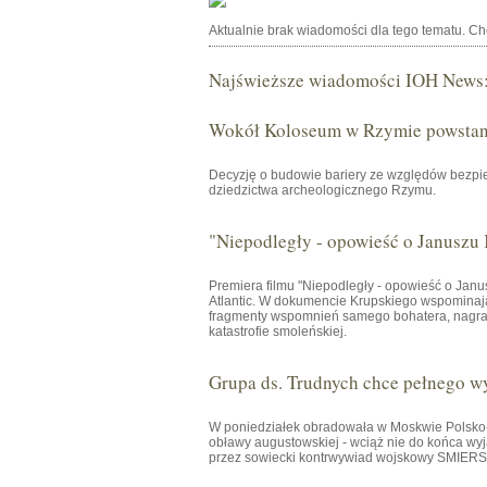
Aktualnie brak wiadomości dla tego tematu. C
Najświeższe wiadomości IOH News
Wokół Koloseum w Rzymie powstani
Decyzję o budowie bariery ze względów bezpie
dziedzictwa archeologicznego Rzymu.
"Niepodległy - opowieść o Januszu
Premiera filmu "Niepodległy - opowieść o Janu
Atlantic. W dokumencie Krupskiego wspominają 
fragmenty wspomnień samego bohatera, nagrany
katastrofie smoleńskiej.
Grupa ds. Trudnych chce pełnego w
W poniedziałek obradowała w Moskwie Polsko-R
obławy augustowskiej - wciąż nie do końca wyj
przez sowiecki kontrwywiad wojskowy SMIERSZ 