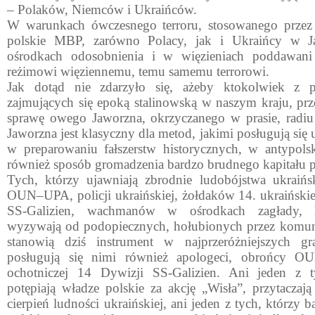
– Pola­ków, Niemców i Ukraińców.
W warunkach ówczesnego terroru, stosowanego prze
polskie MBP, zarówno Polacy, jak i Ukraińcy w Ja
ośrodkach odosobnienia i w więzieniach pod­dawan
reżimowi więziennemu, temu samemu terrorowi.
Jak dotąd nie zdarzyło się, ażeby ktokolwiek z p
zajmujących się epoką stalinowską w naszym kraju, prz
sprawę owego Jaworzna, okrzyczanego w prasie, radiu i
Jaworzna jest klasycz­ny dla metod, jakimi posługują się 
w preparowaniu fałszerstw historycznych, w antypolski
również sposób gromadzenia bardzo brudnego kapitału p
Tych, którzy ujawniają zbrodnie ludobójstwa ukraińs
OUN–UPA, policji ukraińskiej, żołdaków 14. uk­raińskie
SS-Galizien, wachmanów w ośrodkach zagła­dy, h
wyzywają od podopiecznych, hołubionych przez komun
stanowią dziś instrument w najprzeróżniejszych gr
posługują się nimi również apologeci, obrońcy OU
ochotniczej 14 Dywizji SS-Galizien. Ani jeden z ty
potępiają władze pol­skie za akcję „Wisła”, przytaczaj
cier­pień ludności ukraińskiej, ani jeden z tych, którzy 