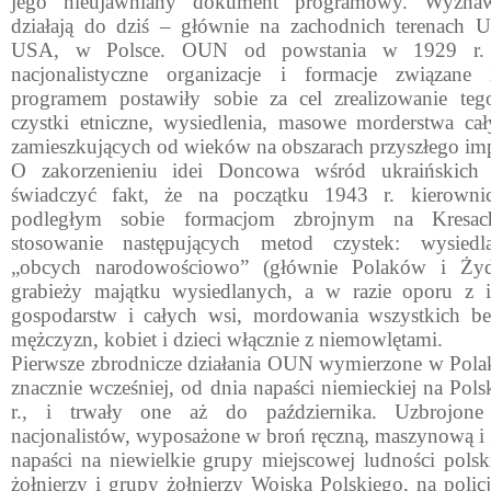
jego nieujawniany dokument programowy. Wyzna
działają do dziś – głównie na zachodnich terenach U
USA, w Polsce. OUN od powstania w 1929 r. o
nacjonalistyczne or­ganizacje i formacje związane 
programem postawiły sobie za cel zrealizowanie te
czystki etniczne, wysiedlenia, masowe morderstwa ca
zamieszkujących od wieków na obszarach przyszłego im
O zakorzenieniu idei Doncowa wśród ukraińskich 
świadczyć fakt, że na początku 1943 r. kierown
podległym sobie formacjom zbrojnym na Kresa
stosowanie następujących metod czystek: wysied
„obcych narodowościowo” (głównie Polaków i Żydó
grabieży majątku wysiedlanych, a w razie oporu z i
gospodarstw i całych wsi, mordowania wszystkich b
mężczyzn, kobiet i dzieci włącznie z niemowlętami.
Pierwsze zbrodnicze działania OUN wymierzone w Pol
znacznie wcześniej, od dnia napaści niemieckiej na Pol
r., i trwały one aż do października. Uzbrojone
nacjonalistów, wyposażone w broń ręczną, maszynową i
napaści na niewielkie grupy miejscowej ludności polsk
żołnierzy i gru­py żołnierzy Wojska Polskiego, na poli