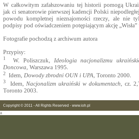
W całkowitym zafałszowaniu tej historii pomogą Ukra
jak ci senatorowie pierwszej kadencji Polski niepodległej
powodu kompletnej nieznajomości rzeczy, ale nie tyl
podpisy pod oświadczeniem potępiającym akcję „Wisła”
Fotografie pochodzą z archiwum autora
Przypisy:
1
W. Poliszczuk
, Ideologia nacjonalizmu ukraińs
Doncowa
, Warszawa 1995.
2
Idem,
Dowody zbrodni OUN i UPA
, Toronto 2000.
3
Idem,
Nacjonalizm ukraiński w dokumentach
, cz. 2
Toronto 2003.
Copyright © 2011 - All Rights Reserved -
www.ioh.pl
a