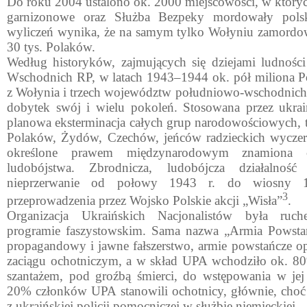
Do roku 2004 ustalono ok. 2000 miejscowości, w któryc
garnizonowe oraz Służba Bezpeky mordowały pols
wyliczeń wynika, że na samym tylko Wołyniu zamordo
30 tys. Polaków.
Według historyków, zajmujących się dziejami ludności
Wschodnich RP, w latach 1943–1944 ok. pół miliona P
z Wołynia i trzech województw południowo-wschodnich, r
dobytek swój i wielu pokoleń. Stosowana przez ukrai
planowa eksterminacja całych grup narodowościowych,
Polaków, Żydów, Czechów, jeńców radzieckich wyczerp
określone prawem międzynarodowym znamiona cz
ludobójstwa. Zbrodnicza, ludobójcza działalno
nieprzerwanie od połowy 1943 r. do wiosny 1
3
przeprowadzenia przez Wojsko Polskie akcji „Wisła”
.
Organizacja Ukraińskich Nacjonalistów była ruch
programie faszystowskim. Sama nazwa „Armia Powsta
propagandowy i jawne fałszerstwo, armie powstańcze op
zaciągu ochotni­czym, a w skład UPA wchodziło ok. 8
szantażem, pod groźbą śmierci, do wstępowania w jej 
20% członków UPA stanowili ochotnicy, głównie, choć n
z ukraińskiej policji pomocniczej w służbie niemieckiej.