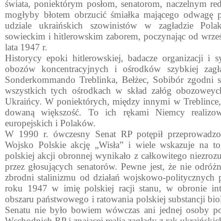
świata, poniektórym posłom, senatorom, naczelnym re
mogłyby błotem obrzucić śmiałka mającego odwagę 
udziale ukraiń­skich szowinistów w zagładzie P
sowieckim i hitlerowskim zaborem, poczynając od wrze
lata 1947 r.
Historycy epoki hitlerowskiej, badacze organizacji i s
obozów koncentracyjnych i ośrodków szybkiej zagł
Sonderkommando Treblinka, Bełżec, Sobibór zgodni s
wszystkich tych ośrodkach w skład załóg obozoweyc
Ukraińcy. W po­niektórych, między innymi w Treblince, 
dowaną większość. To ich rękami Niemcy realizo
europejskich i Polaków.
W 1990 r. ówczesny Senat RP potępił przeprowadzo
Wojsko Polskie akcję „Wisła” i wiele wskazuje na to
polskiej akcji obronnej wynikało z całkowitego niezroz
przez głosujących senatorów. Pewne jest, że nie odróżn
zbrodni stalinizmu od działań wojskowo-politycznych
roku 1947 w imię polskiej racji stanu, w obronie int
obszaru państwowego i ratowania polskiej substancji bio
Senatu nie było bowiem wówczas ani jednej osoby p
Wschodnich RP i znającej realia zagłady z rąk ukraińskic