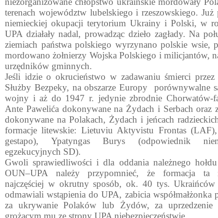
niezorganizowane chłopstwo ukraińskie mordowały Po
terenach województw lubelskiego i rzeszowskiego. Ju
niemieckiej okupacji terytorium Ukrainy i Polski, w r
UPA działały nadal, prowadząc dzieło zagłady. Na po
ziemiach państwa polskiego wyrzynano polskie wsie, 
mordowano żołnierzy Wojska Polskiego i milicjantów, na
urzędników gminnych.
Jeśli idzie o okrucieństwo w zadawaniu śmierci prze
Służ­by Bezpeky, na obszarze Europy porównywalne są
wojny i aż do 1947 r. jedynie zbrodnie Chorwatów-
Ante Pawelića dokonywane na Żydach i Serbach oraz z
dokonywa­ne na Polakach, Żydach i jeńcach radzieckich
for­macje litewskie: Lietuviu Aktyvistu Frontas (LAF)
gestapo), Ypatyngas Burys (odpowiednik niem
egzekucyjnych SD).
Gwoli sprawiedliwości i dla oddania należnego hołdu
OUN–UPA należy przypomnieć, że formacja ta z
najczęściej w ok­rutny sposób, ok. 40 tys. Ukraińców
odmawiali wstąpienia do UPA, zabicia współmałżonka p
za ukrywanie Pola­ków lub Żydów, za uprzedzenie 
grożącym mu ze strony UPA niebezpie­czeństwie.