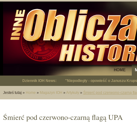
HOME
Dziennik IOH News:
"Niepodległy - opowieść o Januszu Krup
Jesteś tutaj
»
Home
»
Magazyn IOH
»
Artykuły
»
Śmierć pod czerwono-czarną fl
Śmierć pod czerwono-czarną flagą UPA