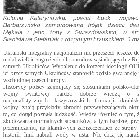
Kolonia Katerynówka, powiat Łuck, wojewó
Barbarzyńsko zamordowana trójak dzieci: dwa
Mękala i jego żony z Gwiazdowskich, w śr
Stanisława Stefaniak z rozprutym brzuszkiem. 6 ma
Ukraiński integralny nacjonalizm nie przeszedł jeszcze do
nadal wielkie zagrożenie dla narodów sąsiadujących z Re
samych Ukraińców. Wypalenie do korzeni ideologii OU
jej przez samych Ukraińców stanowić będzie gwarancj
wschodniej części Europy.
Historycy polscy zajmujący się stosunkami polsko-ukr
wojny światowej bardzo dobrze wiedzą o zbr
nacjonalistycznych, faszystowskich formacji ukra­iń
wojny, znają przykłady zbrodni prze­wyższających ok
to, co dotąd poznała ludzkość. Wiedzą również o tym, 
zbudowania normalnych stosunków, a tym bardziej przyj
przemilczaniu, na kłamliwych zaprzeczeniach ze strony 
historii. Inni nabrali wody w usta. Nie chcą się na