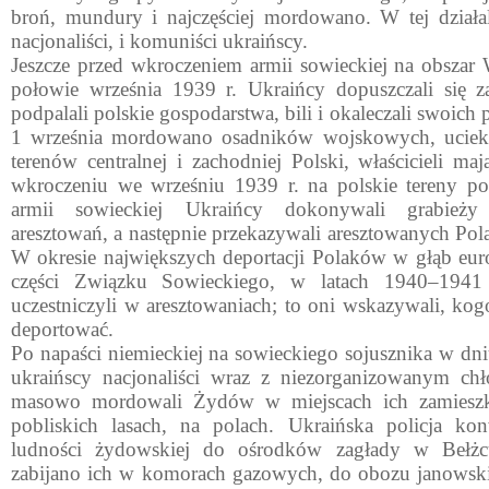
broń, mundury i najczęściej mordowano. W tej działaln
nacjona­liści, i komuniści ukraińscy.
Jeszcze przed wkroczeniem armii sowieckiej na obszar 
połowie września 1939 r. Ukraińcy dopuszczali się z
podpalali polskie gospodarstwa, bili i okaleczali swoich
1 września mordowano osadników wojskowych, uciek
tere­nów centralnej i zachodniej Polski, właścicieli m
wkro­czeniu we wrześniu 1939 r. na polskie tereny p
armii sowieckiej Ukraińcy dokonywali grabieży
aresztowań, a następ­nie przekazywali aresztowanych 
W okresie największych deportacji Polaków w głąb europ
części Związku So­wieckiego, w latach 1940–1941
uczestniczyli w aresztowaniach; to oni wskazywali, kog
deportować.
Po napaści niemieckiej na sowieckiego sojusznika w dni
ukraińscy nacjonaliści wraz z niezorganizowanym ch
masowo mordowali Żydów w miejscach ich zamieszka
pobliskich lasach, na polach. Ukraińska policja kon
ludności żydows­kiej do ośrodków zagłady w Bełżc
zabijano ich w komorach gazowych, do obozu janowsk