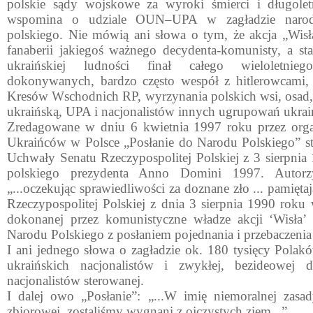
polskie sądy wojskowe za wyroki śmierci i długoletn
wspomina o udziale OUN–UPA w zagładzie naro
polskiego. Nie mówią ani słowa o tym, że akcja „Wisł
fanaberii jakiegoś ważnego decydenta-komunisty, a stan
ukraińskiej ludności finał całego wieloletnie
dokonywanych, bardzo często wespół z hitlerowcami, 
Kresów Wschodnich RP, wyrzynania pol­skich wsi, osad, 
ukraińską, UPA i na­cjonalistów innych ugrupowań ukrai
Zredagowane w dniu 6 kwietnia 1997 roku przez orga
Ukraińców w Polsce „Posłanie do Narodu Polskie­go” 
Uchwały Senatu Rzeczypospolitej Polskiej z 3 sierpnia
pol­skiego prezydenta Anno Domini 1997. Autorzy
„...oczekując sprawiedliwości za doznane zło ... pamię­t
Rzeczypospolitej Polskiej z dnia 3 sierpnia 1990 roku 
dokonanej przez ko­munistyczne władze akcji ‘Wisła’
Narodu Polskiego z posłaniem pojednania i przebaczenia 
I ani jednego słowa o zagładzie ok. 180 tysięcy Pola
ukraińskich nacjonalistów i zwykłej, bezideowej 
nacjonalistów sterowanej.
I dalej owo „Posłanie”: „...W imię niemoralnej zasa
zbio­rowej, zostaliśmy wygnani z ojczystych ziem...”