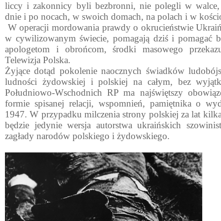
liccy i zakonnicy byli bezbronni, nie polegli w walc
dnie i po nocach, w swoich domach, na polach i w kości
W operacji mordowania prawdy o okrucieństwie Ukrai
w cywilizowanym świecie, pomagają dziś i poma­gać b
apologetom i obrońcom, środki maso­wego przekazu
Telewizja Polska.
Żyjące dotąd pokolenie naocznych świadków ludobójst
ludności żydowskiej i polskiej na całym, bez wyjąt
Południowo-Wschodnich RP ma naj­świętszy obowiąz
formie spisanej relacji, wspomnień, pamiętnika o wy
1947. W przypadku milczenia strony polskiej za lat kil
będzie jedynie wersja autorstwa ukraiń­skich szowin
zagłady narodów polskiego i żydowskiego.