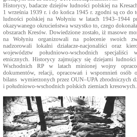
Historycy, badacze dziejów ludności polskiej na Kres
1 września 1939 r. i do końca 1945 r. zgodni są co do te
ludności polskiej na Wołyniu w latach 1943–1944 pr
okazywanego okrucieństwa wszystko to, czego dokonał
obszarach Kresów. Dowiedzione zostało, iż masowe mo
na Wołyniu organizowali na polecenie swoich zw
nadzorowali lokalni działacze-nacjonaliści oraz ki
województw południowo-wschodnich specjaliści 
etnicznych. Historycy zajmujący się dziejami ludności
Wschodnich RP w latach minionej wojny opracow
dokumentów, relacji, opracowań i wspomnień osób o
bilans wymierzonych przez OUN–UPA zbrodniczych dz
i południowo-wschodnich polskich ziemiach kresowych.