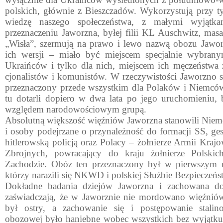
polskich, głów­nie z Bieszczadów. Wykorzystują przy ty
wiedzę naszego społeczeństwa, z małymi wyjątk
przeznaczeniu Jaworzna, byłej filii KL Auschwitz, masa
„Wisła”, szermują na prawo i lewo naz­wą obozu Jawo
ich wersji – miało być miejscem specjalnie wybran
Ukraińców i tylko dla nich, miejscem ich męczeństwa
cjonalistów i komunistów. W rzeczywistości Jaworzno 
przezna­czony przede wszystkim dla Polaków i Niemców
tu dotarli dopiero w dwa lata po jego uruchomieniu, 
względem narodowościowym grupą.
Absolutną większość więźniów Jaworzna stanowili Niem
i osoby podejrzane o przynależność do formacji SS, ges
hitle­rowską policją oraz Polacy – żołnierze Armii Kra
Zbrojnych, powracający do kraju żołnierze Polski
Zachodzie. Obóz ten prze­znaczony był w pierwszym r
którzy narazili się NKWD i polskiej Służbie Bezpieczeńs
Dokładne badania dziejów Jaworzna i zachowana do
zaświadczają, że w Jaworznie nie mordowano więź­nió
był ostry, a zachowanie się i postępowanie stalinow
obozowej było haniebne wo­bec wszystkich bez wyjątk