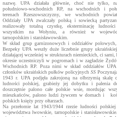
nazwę. UPA działała głównie, choć nie tylko, 
południowo-wschodnich RP, na wschodnich i poł
terenach Rzeszowszczyzny, we wschodnich powiat
Oddziały UPA zwalczały polską i sowiec­ką partyzan
realizowały totalną czystkę, eksterminację lud­nośc
wszystkim na Wołyniu, a również w wojewódz
tarnopolskim i stanisławowskim.
W skład grup garnizonowych i oddziałów polowych, 
Bezpeky UPA weszły duże liczebnie grupy ukraińskiej
działającej wcześniej w strukturach niemieckich, ci sami
okresie uczestniczyli w pogromach i w zagładzie Żyd
Wschodnich RP. Poza nimi w skład oddziałów UPA w
członków ukraińskich pułków policyjnych
SS
Poczynaj
1943 r. UPA podjęła zakrojoną na olbrzymią skalę 
ludności polskiej, grabieży jej dobytku i paleni
doszczęt­nie palono całe polskie wsie, mordując wsz
mieszkańców, palono ludzi żywcem w domach i koś
polskich księży przy ołtarzach.
Na przełomie lat 1943/1944 rzezie ludności polskiej
województwa lwowskie, tarnopolskie i stanisławowski