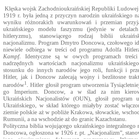
Klęska wojsk Zachodnioukraińskiej Republiki Ludowej
1919 r. była jedną z przyczyn narodzin ukraińskiego n
wyniku różnorakich uwarunkowań i przemian przyją
ukraińskiego modelu faszyzmu (jedynie w detalach
hitleryzmu), stanowiącego rodzaj biblii ukraińsk
nacjonalizmu. Program Dmytro Doncowa, czołowego ide
niewiele odbiega w treści od programu Adolfa Hitl
Kampf
. Identyczne są w owych programach treści
nadrzędnych wartościach nacjonalizmu ukraińskie
stosunku do innych narodów jego roli, funkcji i prz
Hitler, jak i Doncow zalecają wojny i bezlitosne tr
1
narodów
. Hitler głosił program utworzenia Tysiącletni
go Imperium. Doncow, a w ślad za nim kierown
Ukraińskich Nacjonalistów (OUN), głosił program u
Ukraińskiego, w skład którego miałyby zostać włączon
ziemie polskie aż w pobliże Krakowa, słowackie, wschod
Rumunii, a na wschodzie aż do granic Kazachstanu.
Polityczna biblia wojującego ukraińskiego integralnego
Doncowa, ogłoszona w 1926 r. pt. „Nacjonalizm”, stanow