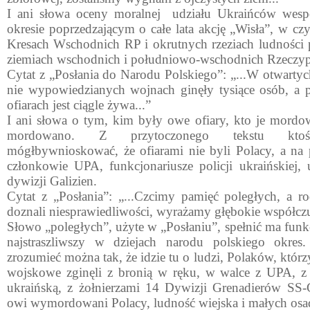
I ani słowa oceny moralnej udziału Ukraińców wesp
okresie poprzedzającym o całe lata akcję „Wis­ła”, w cz
Kresach Wschodnich RP i ok­rutnych rzeziach ludności 
ziemiach wschodnich i południowo-wschodnich Rzeczypo
Cytat z „Posłania do Narodu Polskiego”: „...W otwartyc
nie wypowiedzia­nych wojnach ginęły tysiące osób, a
ofia­rach jest ciągle żywa...”
I ani słowa o tym, kim były owe ofiary, kto je mordow
mordowano. Z przytoczonego tekstu ktoś 
mógłbywnioskować, że ofiarami nie byli Pola­cy, a na p
członkowie UPA, funkcjonariu­sze policji ukraińskiej,
dywizji Galizien.
Cytat z „Posłania”: „...Czcimy pamięć poległych, a r
doznali niesprawiedliwości, wyrażamy głębokie współczu
Słowo „poległych”, użyte w „Posłaniu”, spełnić ma funk
najstraszliwszy w dziejach narodu pol­skiego okr
zrozumieć można tak, że idzie tu o ludzi, Polaków, któ
wojskowe zginęli z bronią w ręku, w walce z UPA, z f
ukraińską, z żołnierzami 14 Dy­wizji Grenadierów SS-G
owi wymordowani Polacy, ludność wiejska i małych osad,