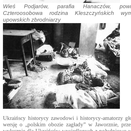
Wieś Podjarów, parafia Hanaczów, powi
Czteroosobowa rodzina Kleszczyńskich wy
upowskich zbrodniarzy
Ukraińscy historycy zawodowi i histo­rycy-amatorzy gło
wersję o „polskim obozie zagła­dy” w Jaworznie, pr
wyłącznie dla Ukraińców wy­siedlonych z południowo-