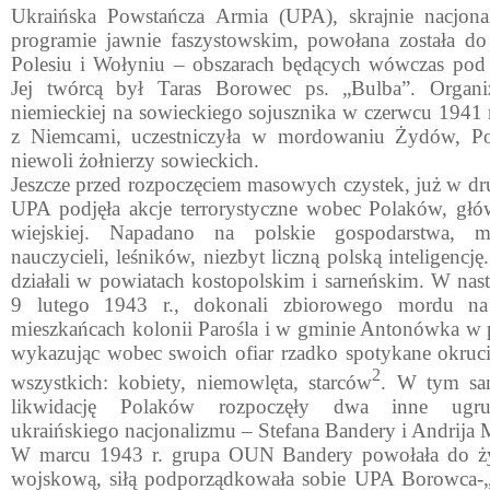
Ukraińska Powstańcza Armia (UPA), skrajnie nacjonal
prog­ramie jawnie faszystowskim, powołana została d
Polesiu i Wołyniu – obszarach będących wówczas pod
Jej twórcą był Taras Borowec ps. „Bulba”. Organi
niemieckiej na sowiec­kiego sojusznika w czerwcu 1941 
z Niemcami, uczestniczyła w mordowaniu Żydów, Po
niewoli żołnierzy sowieckich.
Jeszcze przed rozpoczęciem masowych czystek, już w dru
UPA podjęła akcje terrorystyczne wobec Polaków, głó
wiejskiej. Napadano na polskie gospodarstwa, 
nauczycieli, leśników, niezbyt liczną polską inteligenc
działali w powiatach kostopolskim i sarneńskim. W na
9 lutego 1943 r., dokonali zbiorowego mordu n
mieszkańcach kolonii Parośla i w gminie Antonówka w 
wykazując wobec swoich ofiar rzadko spotykane okru
2
wszystkich: kobiety, niemowlęta, starców
. W tym sam
likwidację Polaków roz­poczęły dwa inne ugru
ukraińskiego nacjonalizmu – Stefana Bandery i Andrija 
W marcu 1943 r. grupa OUN Bandery powołała do ży
wojskową, siłą podporządkowała sobie UPA Borowca-„B