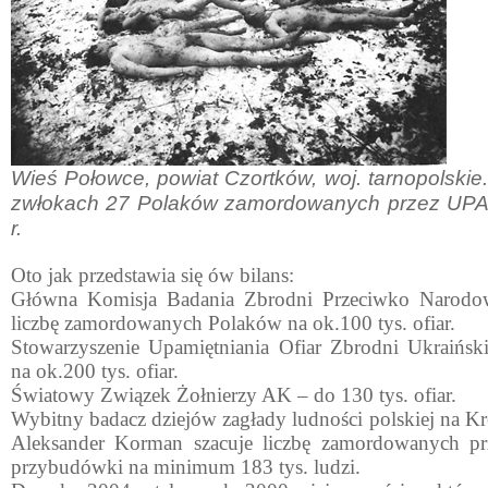
Wieś Połowce, powiat Czortków, woj. tarnopolskie
zwłokach 27 Polaków zamordowanych przez UPA.
r.
Oto jak przedstawia się ów bilans:
Główna Komisja Badania Zbrodni Przeciwko Narodow
liczbę zamordowanych Polaków na ok.100 tys. ofiar.
Stowarzyszenie Upamiętniania Ofiar Zbrodni Ukraińsk
na ok.200 tys. ofiar.
Światowy Związek Żołnierzy AK – do 130 tys. ofiar.
Wybitny badacz dziejów zagłady ludności polskiej na K
Aleksander Korman szacuje liczbę zamordowanych p
przybudówki na minimum 183 tys. ludzi.