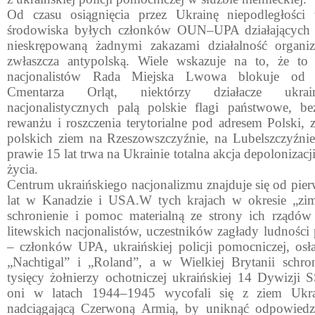
Od czasu osiągnięcia przez Ukrainę niepodległości
środowiska byłych członków OUN–UPA działających 
nies­krępowaną żadnymi zakazami działalność organiz
zwłasz­cza antypolską. Wiele wskazuje na to, że t
nacjonalistów Rada Miej­ska Lwowa blokuje od l
Cmentarza Orląt, niektórzy działacze ukraiń
nacjonalistycznych palą polskie flagi państwowe, bez
rewanżu i roszczenia terytorialne pod adresem Polski, z
polskich ziem na Rzeszowszczyźnie, na Lubelszczyźni
prawie 15 lat trwa na Ukrainie totalna akcja depolonizac
życia.
Centrum ukraińskiego nacjonalizmu znajduje się od pi
lat w Kanadzie i USA.W tych krajach w okresie „zim
schro­nienie i pomoc materialną ze strony ich rządów 
litewskich nacjonalistów, uczestników zagłady ludności p
– członków UPA, ukraińskiej policji pomocniczej, osł
„Nachtigal” i „Roland”, a w Wielkiej Brytanii schron
tysięcy żołnierzy ochotniczej ukraińskiej 14 Dywizji 
oni w latach 1944–1945 wycofali się z ziem Ukra­
nadciągającą Czerwoną Armią, by uniknąć odpowiedzi